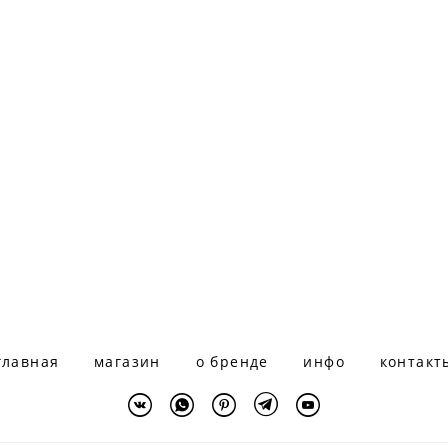
главная
магазин
о бренде
инфо
контакт