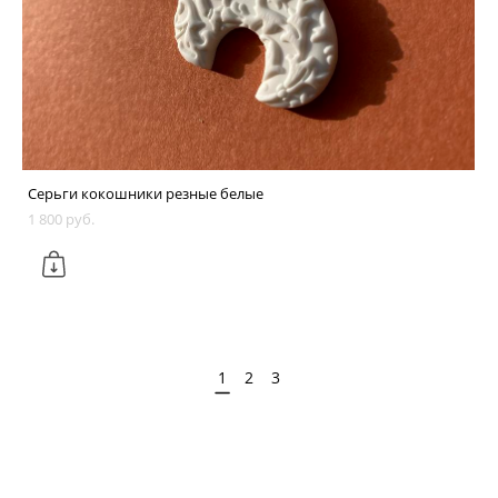
Серьги кокошники резные белые
1 800 pуб.
1
2
3