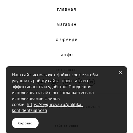
главная
магазин
о бренде
инфо
контакты
Наш сайт использует файлы cookie чтобы
улучшить работу сайта, повысить его
эффективность и удобство. Продолжая
использовать сайт, вы соглашаетесь на
использование файлов
cookie.
https://bygurova.ru/politika-
Политика конфиденциальности
konfidentsialnosti
Хорошо
сайт от vigbo