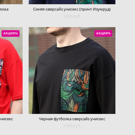
лома
Синяя оверсайз унисекс (принт Изумруд)
3 900 pуб.
АКЦИЯ%
АКЦИЯ%
унисекс
Черная футболка оверсайз унисекс
3 900 pуб.