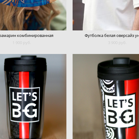
рамарин комбинированная
Футболка белая оверсайз у
1 900 pуб.
3 900 pуб.