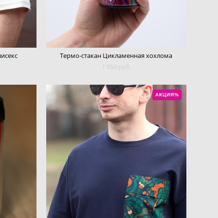
нисекс
Термо-стакан Цикламенная хохлома
1 950 pуб.
АКЦИЯ%