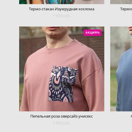
Термо-стакан Изумрудная хохлома
Термо
1 950 pуб.
АКЦИЯ%
Пепельная роза оверсайз унисекс
3 900 pуб.