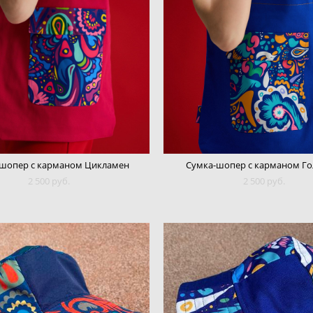
шопер с карманом Цикламен
Сумка-шопер с карманом Го
2 500 pуб.
2 500 pуб.