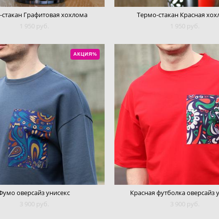
-стакан Графитовая хохлома
Термо-стакан Красная хох
1 950 pуб.
1 950 pуб.
АКЦИЯ%
Фумо оверсайз унисекс
Красная футболка оверсайз 
3 900 pуб.
3 900 pуб.