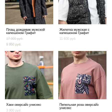
Плащ дождевик мужской
Жилетка мужская с
капюшоном Графит
капюшоном Графит
17 900 pуб.
11 600 pуб.
9 950 pуб.
Хаки оверсайз унисекс
Пепельная роза оверсайз
унисекс
3 900 pуб.