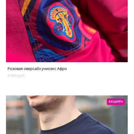
Розовая оверсайз унисекс Афро
3 900 pуб.
АКЦИЯ%