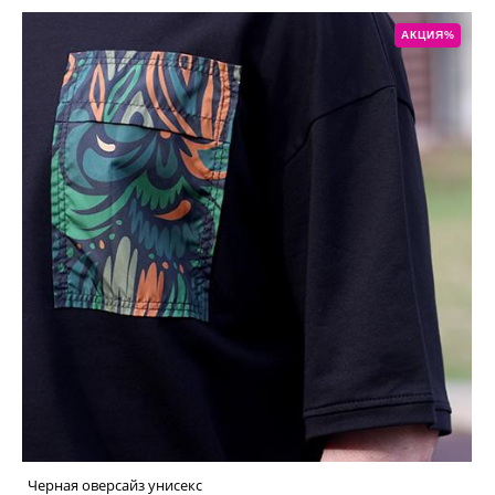
АКЦИЯ%
Черная оверсайз унисекс