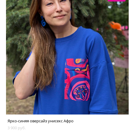
Ярко-синяя оверсайз унисекс Афро
3 900 pуб.