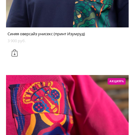
Синяя оверсайз унисекс (принт Изумруд)
3 900 pуб.
АКЦИЯ%